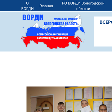
О
РО ВОРДИ Вологодской
Главная
ВОРДИ
области
ВСЕР