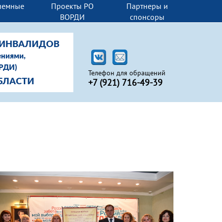
иемные
Проекты РО
Партнеры и
И
ВОРДИ
спонсоры
-ИНВАЛИДОВ
ениями,
ОРДИ)
Телефон для обращений
+7 (
921) 716-49-39
БЛАСТИ