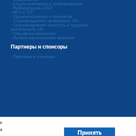
- Соцобслуживание и сопровождение
- Реабилитация и СКЛ
- МСЭ и ТСР
- Здравоохранение и паллиатив
- Сопровождаемое проживание 18+
- Сопровождаемая занятость и трудовая
деятельность 18+
- Специфика нозологий
- Лучшие региональные практики
Партнеры и спонсоры
- Партнеры и спонсоры
ах
а
Создание сайта
"IVEX"
Принять
Сайт работает на
CMS Smart Engine v.4