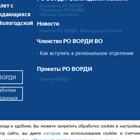
- Документы РО ВОРДИ
лет с
-
- Правление РО ВОРДИ
-
Местные отделения
уждающихся
 Вологодской
Новости
- Новости РО ВОРДИ Вологодской области
Членство РО ВОРДИ ВО
- Как вступить в региональное отделение
Проекты РО ВОРДИ
 ВОРДИ
- Премия ВОРДИ
аботки
 данных
алидов,
роще и удобнее. Вы можете запретить обработку сookies в настройк
ся в сопровождении.
енные обсуждения и другие материалы.
согласие
тр сайта, вы даете
на использование cookies и счетчик