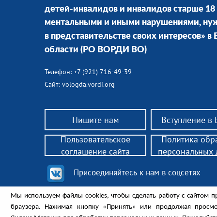
детей-инвалидов и инвалидов старше 18 
ментальными и иными нарушениями, н
в представительстве своих интересов» в
области
(РО ВОРДИ ВО)
Телефон: +7 (921) 716-49-39
Сайт: vologda.vordi.org
Пишите нам
Вступление в
Пользовательское
Политика обр
соглашение сайта
персональных
Присоединяйтесь к нам в соцсетях
© 2018 РО ВОРДИ ВО — помощь родителям детей-инв
Мы используем файлы cookies, чтобы сделать работу с сайтом п
законным представителям инвалидов 18+, нуждающих
Законодательство, поддержка, консультации, обществ
браузера. Нажимая кнопку «Принять» или продолжая просмо