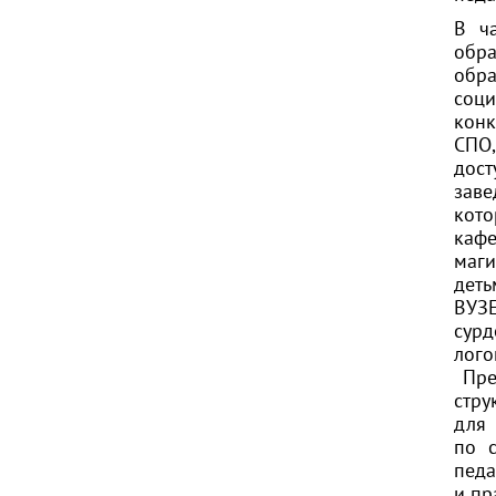
В ча
обр
обр
соц
конк
СПО,
дос
заве
кот
каф
маги
деть
ВУЗЕ
сурд
лого
Пред
стру
для 
по 
педа
и пр