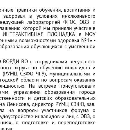
онные практики обучения, воспитания и
 здоровья в условиях инклюзивного
заведующей лабораторией ФГОС ОВЗ и
лашению которой мы приняли участие в
ены ИНТЕРАКТИВНАЯ ПЛОЩАДКА в МОУ
ченными возможностями здоровья №1» -
образования обучающихся с умственной
РО ВОРДИ ВО с сотрудниками ресурсного
ьного округа по обучению инвалидов и
та (РУМЦ СЗФО ЧГУ), муниципальными и
годской области по вопросам оказания
дностью. На встрече присутствовали
амм, управления образования города
ственности и детских образовательных
вна Денисова, директор РУМЦ СЗФО, зав.
ила на вопросы участников форума о
удоустройстве инвалидов и лиц с ОВЗ, о
циях, о подготовке и переподготовке
овнях.