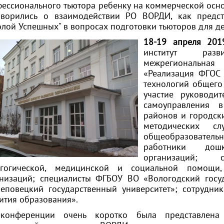
ессионального тьютора ребенку на коммерческой основ
оворились о взаимодействии РО ВОРДИ, как предста
лой Успешных" в вопросах подготовки тьюторов для де
18-19 апреля 201
институт разв
межрегиональная
«Реализация ФГОС 
технологий общего
участие руководи
самоуправления 
районов и городск
методических с
общеобразовател
работники дош
организаций; 
агогической, медицинской и социальной помощи, 
анизаций; специалисты ФГБОУ ВО «Вологодский госу
еповецкий государственный университет»; сотрудн
ития образования».
конференции очень коротко была представлена