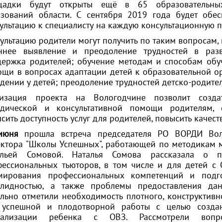
щадки будут открыты ещё в 65 образовательных
зований области. С сентября 2019 года будет обес
ультацию к специалисту на каждую консультационную 
ультацию родители могут получить по таким вопросам, 
нее выявление и преодоление трудностей в развит
ержка родителей; обучение методам и способам обуч
щи в вопросах адаптации детей к образовательной о
дении у детей; преодоление трудностей детско-родите
лизация проекта на Вологодчине позволит создать
одической и консультативной помощи родителям, о
сить доступность услуг для родителей, повысить качес
июня
прошла встреча председателя РО ВОРДИ Вол
ктора "Школы Успешных", работающей по методикам м
альей Сомовой. Наталья Сомова рассказала о п
ессиональных тьюторов, в том числе и для детей с 
мирования профессиональных компетенций и подг
алидностью, а также проблемы предоставления дан
льно отметили необходимость плотного, конструктивн
 успешной и плодотворной работы с целью созда
иализации ребенка с ОВЗ. Рассмотрели вопро