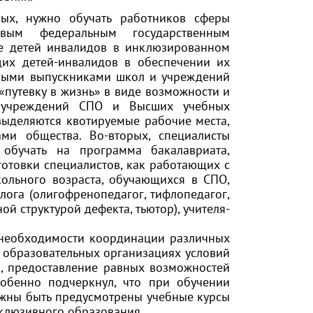
рвых, нужно обучать работников сферы
вым федеральным государственным
е детей инвалидов в инклюзированном
их детей-инвалидов в обеспечении их
чными выпускниками школ и учреждений
«путевку в жизнь» в виде возможности и
ы, учреждений СПО и Высших учебных
выделяются квотируемые рабочие места,
ми общества. Во-вторых, специалисты
обучать на программа бакалавриата,
отовки специалистов, как работающих с
ольного возраста, обучающихся в СПО,
лога (олигофренопедагог, тифлопедагог,
ой структурой дефекта, тьютор), учителя-
 необходимости координации различных
в образовательных организациях условий
, предоставление равных возможностей
обенно подчеркнул, что при обучении
лжны быть предусмотрены учебные курсы
клюзивного образования.