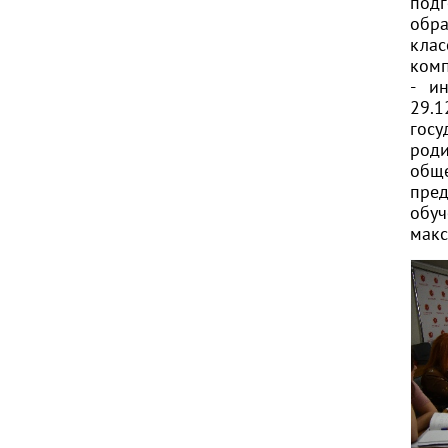
подг
обра
кла
комп
- и
29.
госу
род
общ
пре
обу
макс