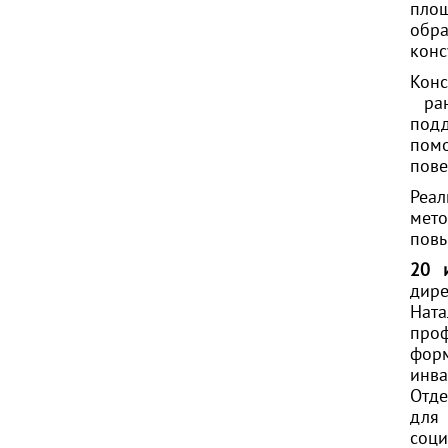
пло
обра
конс
Конс
ран
подд
помо
пове
Реа
мет
повы
20 
дире
Нат
проф
фор
инв
Отде
для
соц