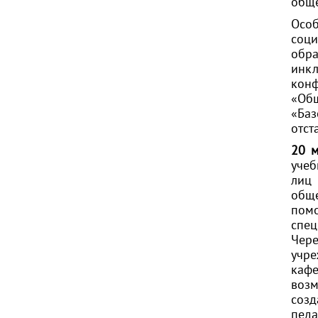
обще
Особ
соц
обр
инкл
кон
«Общ
«Баз
отст
20 
учеб
лиц 
обще
пом
спе
Чере
учре
каф
возм
соз
педа