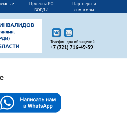
иемные
Проекты РО
Партнеры и
И
ВОРДИ
спонсоры
-ИНВАЛИДОВ
ениями,
ОРДИ)
Телефон для обращений
+7 (
921) 716-49-39
БЛАСТИ
е