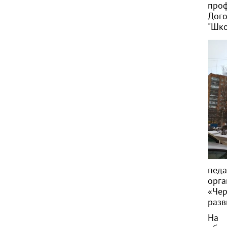
проф
Дог
"Шко
пед
орг
«Чер
разв
На 