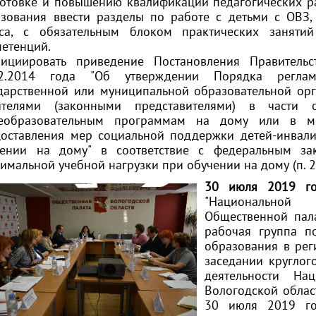
отовке и повышению квалификации педагогических р
зования ввести разделы по работе с детьми с ОВЗ,
сса, с обязательным блоком практических заняти
етенций.
нициировать приведение Постановления Правител
12.2014 года "Об утверждении Порядка регла
дарственной или муниципальной образовательной орг
ителями (законными представителями) в части 
еобразовательным программам на дому или в ме
доставления мер социальной поддержки детей-инвал
чении на дому" в соответствие с федеральным зак
имальной учебной нагрузки при обучении на дому (п. 2
30 июля 2019 го
"Национальной
Общественной пала
рабочая группа п
образования в рег
заседании круглог
деятельности На
Вологодской област
30 июля 2019 го