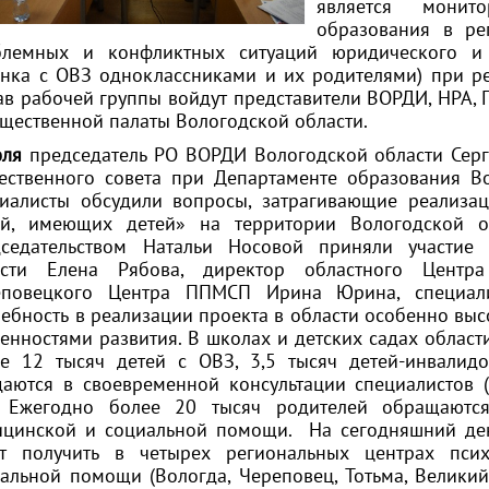
является монит
образования в ре
блемных и конфликтных ситуаций юридического и 
нка с ОВЗ одноклассниками и их родителями) при ре
ав рабочей группы войдут представители ВОРДИ, НРА,
щественной палаты Вологодской области.
юля
председатель РО ВОРДИ Вологодской области Серг
ственного совета при Департаменте образования Во
циалисты обсудили вопросы, затрагивающие реализа
ей, имеющих детей» на территории Вологодской об
дседательством Натальи Носовой приняли участие 
асти Елена Рябова, директор областного Центр
еповецкого Центра ППМСП Ирина Юрина, специали
ебность в реализации проекта в области особенно выс
енностями развития. В школах и детских садах област
е 12 тысяч детей с ОВЗ, 3,5 тысяч детей-инвалидо
аются в своевременной консультации специалистов (
). Ежегодно более 20 тысяч родителей обращаются
цинской и социальной помощи. На сегодняшний ден
ут получить в четырех региональных центрах псих
альной помощи (Вологда, Череповец, Тотьма, Великий