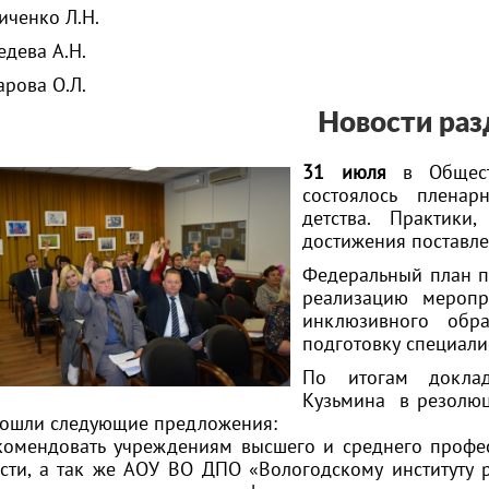
иченко Л.Н.
едева А.Н.
арова О.Л.
Новости раз
31 июля
в Общес
состоялось пленар
детства. Практики
достижения поставле
Федеральный план п
реализацию меропр
инклюзивного обра
подготовку специали
По итогам докла
Кузьмина в резолюц
вошли следующие предложения:
комендовать учреждениям высшего и среднего профе
сти, а так же АОУ ВО ДПО «Вологодскому институту 