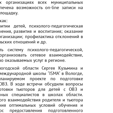
 организациях всех муниципальных
печена возможность on-line записи на
площадку.
как:
ии детей, психолого-педагогическая
ения, развития и воспитания; оказание
рганизации; профилактика отклонений в
льских отношений и др.
 систему психолого-педагогической,
рганизовать сетевое взаимодействие,
тво оказываемых услуг в регионе.
огодской области Сергея Кузьмина и
еждународной школы "ISMA" в Вологде,
ланируемом проекте по подготовке
ОВЗ. В ходе встречи обсудили вопросы
отовки тьюторов для детей с ОВЗ и
ных специалистов в школах области.
ого взаимодействия родителя и тьютора
ния оптимальных условий обучения и
с предоставления подготовленного