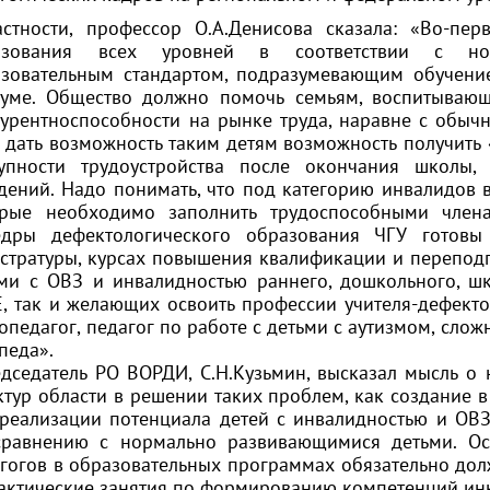
стности, профессор О.А.Денисова сказала: «Во-пе
азования всех уровней в соответствии с но
азовательным стандартом, подразумевающим обучени
иуме. Общество должно помочь семьям, воспитывающ
урентноспособности на рынке труда, наравне с обы
 дать возможность таким детям возможность получить 
тупности трудоустройства после окончания школ
дений. Надо понимать, что под категорию инвалидов 
орые необходимо заполнить трудоспособными члена
едры дефектологического образования ЧГУ готовы 
стратуры, курсах повышения квалификации и переподг
ми с ОВЗ и инвалидностью раннего, дошкольного, шк
, так и желающих освоить профессии учителя-дефекто
опедагог, педагог по работе с детьми с аутизмом, сложн
педа».
седатель РО ВОРДИ, С.Н.Кузьмин, высказал мысль о
ктур области в решении таких проблем, как создание 
реализации потенциала детей с инвалидностью и ОВЗ
сравнению с нормально развивающимися детьми. Ос
гогов в образовательных программах обязательно до
актические занятия по формированию компетенций ин