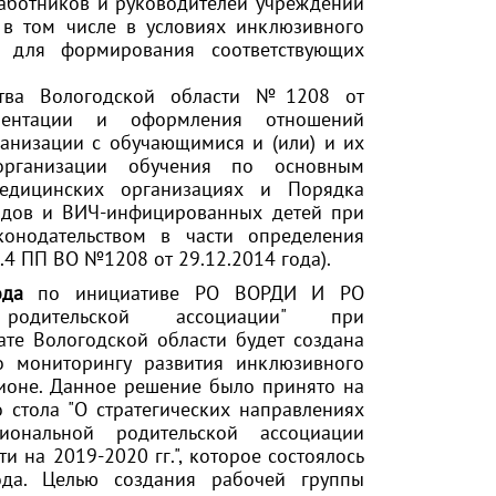
аботников и руководителей учреждений
 в том числе в условиях инклюзивного
й для формирования соответствующих
ьства Вологодской области №1208 от
ментации и оформления отношений
анизации с обучающимися и (или) и их
организации обучения по основным
дицинских организациях и Порядка
идов и ВИЧ-инфицированных детей при
онодательством в части определения
.4 ПП ВО №1208 от 29.12.2014 года).
да
по инициативе РО ВОРДИ И РО
 родительской ассоциации" при
те Вологодской области будет создана
о мониторингу развития инклюзивного
ионе. Данное решение было принято на
о стола "О стратегических направлениях
циональной родительской ассоциации
и на 2019-2020 гг.", которое состоялось
да. Целью создания рабочей группы