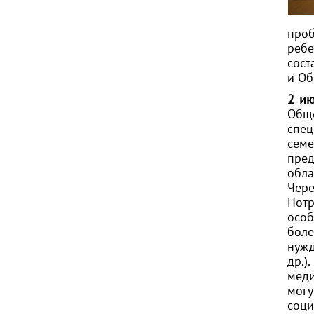
про
ребе
сост
и Об
2 и
Обще
спе
сем
пре
обл
Чер
Потр
особ
боле
нужд
др.
меди
мог
соци