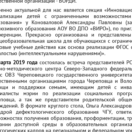
ственной организации - ВОРДИ.
енно актуальной для нас является секция «Инноваци
иализации детей с ограниченными возможностями
азования» у Коноваловой Александры Павловны (
юзивного образования АОУ ВО ДПО «ВИРО»), по приг
ференции. Прекрасно организована и представл
еобразовательная школа для обучающихся с ограни
овые учебные действия как основа реализации ФГОС 
алостью (интеллектуальными нарушениями)».
марта 2019 года
состоялась встреча представителей 
но-методического центра Северо-Западного федерал
с ОВЗ Череповецкого государственного университе
ственными организациями города Череповца и Воло
ощи и поддержки семьям, имеющим детей с инвали
циалисты мэрии по реализации социальных прогр
повца, а так же представители родительской обще
ждений. В формате круглого стола, Ольга Александро
едрой дефектологического образования ЧГУ, ответ
ожностях получения образования, профориентации, тр
дании доступной среды в образовательных организа
гогических кадров на региональном и федеральном ур