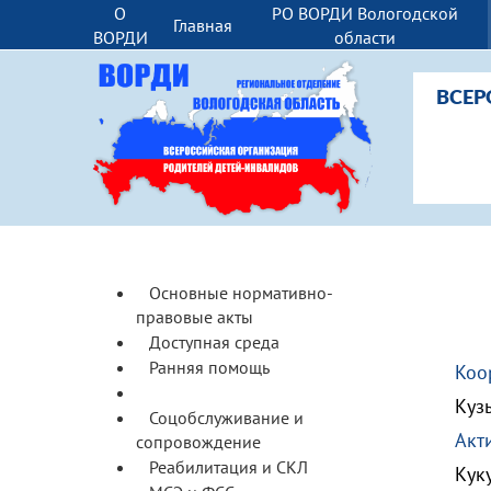
О
РО ВОРДИ Вологодской
Главная
ВОРДИ
области
ВСЕР
Основные нормативно-
правовые акты
Доступная среда
Ранняя помощь
Коо
Образование
Куз
Соцобслуживание и
Акт
сопровождение
Реабилитация и СКЛ
Кук