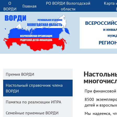
О
РО ВОРДИ Вологодской
Карта 
Главная
ВОРДИ
области
ВСЕРОССИЙС
и инва
нужд
РЕГИО
Настольн
Премия ВОРДИ
многочис
Настольный справочник члена
ВОРДИ
При финансовой 
8500 экземпляр
Памятка по реализации ИПРА
детей и взрослых
Семейные приемные ВОРДИ
Мы надеемся, чт