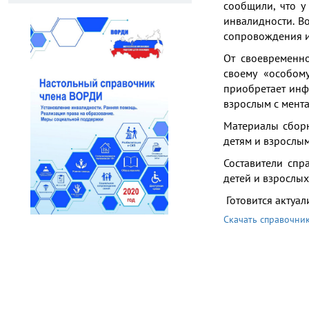
сообщили, что у
инвалидности. В
сопровождения и 
От своевременн
своему «особому
приобретает инф
взрослым с мента
Материалы сборн
детям и взрослы
Составители спр
детей и взрослы
Готовится актуа
Скачать справочни