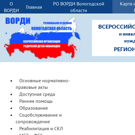
О
РО ВОРДИ Вологодской
Карта 
Главная
ВОРДИ
области
ВСЕРОССИЙС
и инва
нужд
РЕГИО
Основные нормативно-
правовые акты
Доступная среда
Ранняя помощь
Образование
Соцобслуживание и
сопровождение
Реабилитация и СКЛ