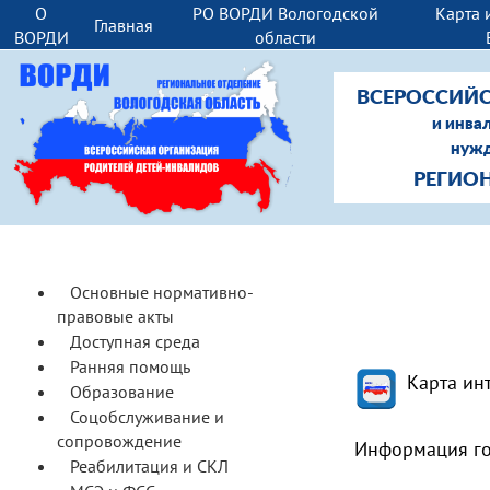
О
РО ВОРДИ Вологодской
Карта 
Главная
ВОРДИ
области
ВСЕРОССИЙС
и инва
нужд
РЕГИО
Основные нормативно-
правовые акты
Доступная среда
Ранняя помощь
Карта ин
Образование
Соцобслуживание и
сопровождение
Информация го
Реабилитация и СКЛ