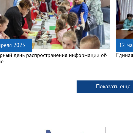
преля 2025
12 ма
рный день распространения информации об
Единая
ме
Показать еще