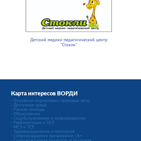
Детский медико-педагогический центр
"Стокли"
Карта интересов ВОРДИ
- Основные нормативно-правовые акты
- Доступная среда
- Ранняя помощь
- Образование
- Соцобслуживание и сопровождение
- Реабилитация и СКЛ
- МСЭ и ТСР
- Здравоохранение и паллиатив
- Сопровождаемое проживание 18+
- Сопровождаемая занятость и трудовая