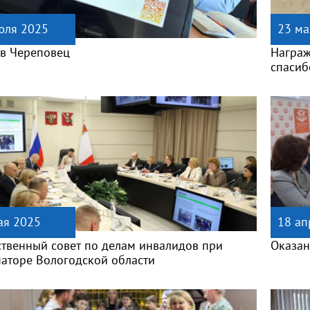
юля 2025
23 ма
 в Череповец
Награж
спасиб
ая 2025
18 ап
твенный совет по делам инвалидов при
Оказан
наторе Вологодской области