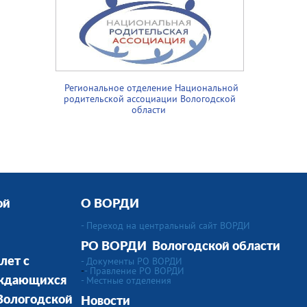
Региональное отделение Национальной
родительской ассоциации Вологодской
области
ой
О ВОРДИ
- Переход на центральный сайт ВОРДИ
РО ВОРДИ Вологодской области
- Документы РО ВОРДИ
лет с
-
- Правление РО ВОРДИ
-
Местные отделения
уждающихся
 Вологодской
Новости