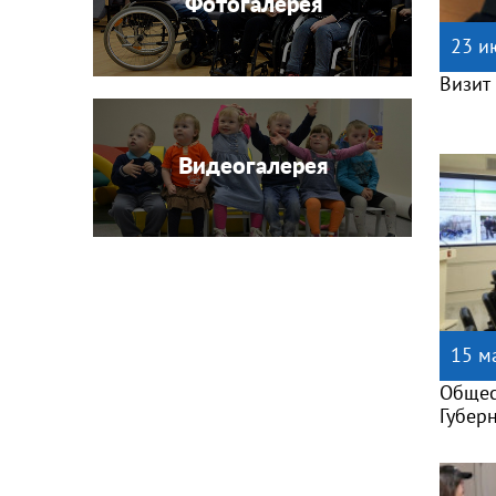
Фотогалерея
23 и
Визит
Видеогалерея
15 м
Общес
Губер