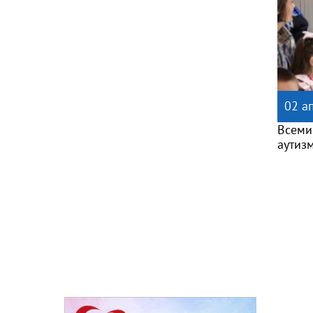
02 а
Всеми
аутиз