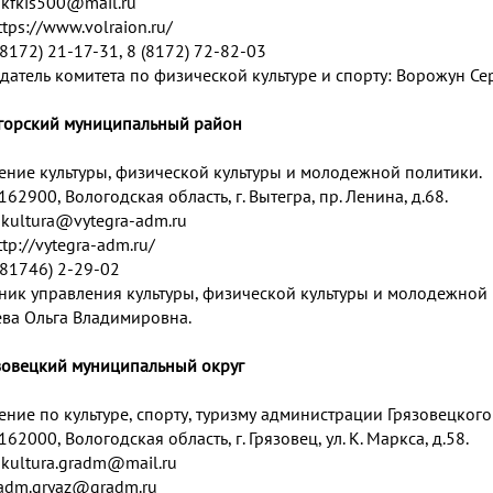
:
kfkis500@mail.ru
ttps://www.volraion.ru/
 (8172) 21-17-31, 8 (8172) 72-82-03
датель комитета по физической культуре и спорту: Ворожун Се
егорский муниципальный район
ение культуры, физической культуры и молодежной политики.
162900, Вологодская область, г. Вытегра, пр. Ленина, д.68.
:
kultura@vytegra-adm.ru
ttp://vytegra-adm.ru/
 (81746) 2-29-02
ник управления культуры, физической культуры и молодежной
а Ольга Владимировна.
язовецкий муниципальный округ
ение по культуре, спорту, туризму администрации Грязовецког
162000, Вологодская область, г. Грязовец, ул. К. Маркса, д.58.
:
kultura.gradm@mail.ru
adm.gryaz@gradm.ru