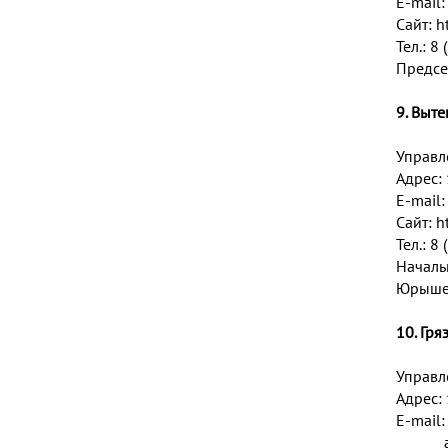
E-mail
Сайт:
h
Тел.: 8
Предсе
9. Выт
Управл
Адрес: 
E-mail
Сайт:
h
Тел.: 8
Началь
Юрышев
10. Гр
Управл
Адрес: 
E-mail