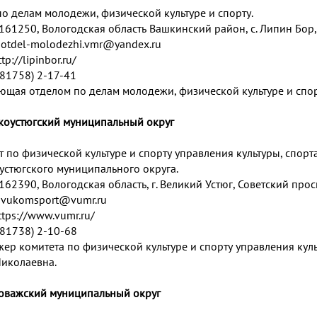
по делам молодежи, физической культуре и спорту.
161250, Вологодская область Вашкинский район, с. Липин Бор, 
:
otdel-molodezhi.vmr@yandex.ru
ttp://lipinbor.ru/
 (81758) 2-17-41
ющая отделом по делам молодежи, физической культуре и спор
икоустюгский муниципальный округ
т по физической культуре и спорту управления культуры, спо
устюгского муниципального округа.
162390, Вологодская область, г. Великий Устюг, Советский просп
:
vukomsport@vumr.ru
ttps://www.vumr.ru/
 (81738) 2-10-68
ер комитета по физической культуре и спорту управления кул
иколаевна.
ховажский муниципальный округ