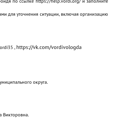
ройдя по ссылке
https://help.vordi.org/
и заполните
ами для уточнения ситуации, включая организацию
https://vk.com/vordivologda
vordi35
,
униципального округа.
а Викторовна.