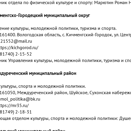
ник отдела по физической культуре и спорту: Марютин Роман 
чменгско-Городецкий муниципальный округ
ение культуры, молодежной политики, туризма и спорта.
161400. Вологодская область, с. Кичменгский-Городок, ул. Цент
:
21552@mail.ru
ttps://kichgorod.ru/
 (81740) 2-15-52
ник Управления культуры, молодежной политики, туризма и спо
ждуреченский муниципальный район
культуры, спорта и молодежной политики.
 161050, Междуреченский район, Шуйское, Сухонская набережн
:
mol_politika@bk.ru
ttps://mr35.ru/
 (81749) 2-18-31
ющая отделом культуры, спорта и молодежной политики: Душ