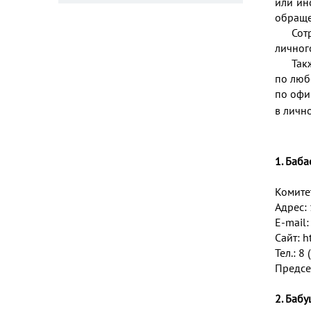
или ин
обраще
Сот
личног
Так
по люб
по офи
в личн
1. Баб
Комите
Адрес: 
E-mail
Сайт:
h
Тел.: 8
Предсе
2. Баб