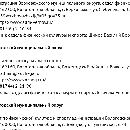
страция Верховажского муниципального округа, отдел физичес
162300, Вологодская область, с. Верховажье, ул. Стебенева, д. 30
:
59Verkhovazhskij@r05.gov35.ru
ttps://www.adm-verhov.ru/
 (81759) 2-16-84
ник отдела физической культуры и спорта: Шимов Василий Бор
егодский муниципальный округ
физической культуры и спорта.
162160, Вологодская область, Вожегодский район, п. Вожега, ул.
:
admin@vozhega.ru
ttps://www.vozhega.ru/
 (81744) 2-21-90
ющая отделом физической культуры и спорта: Левачева Евгени
огодский муниципальный округ
т по физической культуре и спорту администрации Вологодско
160000, Вологодская область, г. Вологда, ул. Пушкинская, д.24.