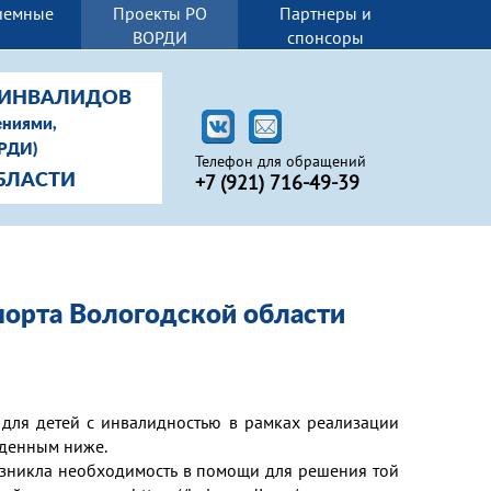
иемные
Проекты РО
Партнеры и
И
ВОРДИ
спонсоры
-ИНВАЛИДОВ
ениями,
ОРДИ)
Телефон для обращений
+7 (
921) 716-49-39
БЛАСТИ
порта Вологодской области
для детей с инвалидностью в рамках реализации
веденным ниже.
озникла необходимость в помощи для решения той