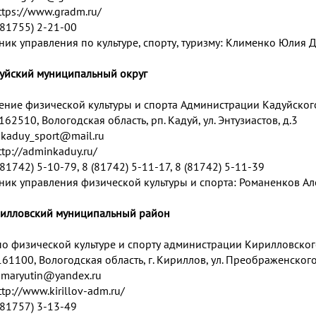
ttps://www.gradm.ru/
 (81755) 2-21-00
ник управления по культуре, спорту, туризму: Клименко Юлия 
дуйский муниципальный округ
ение физической культуры и спорта Администрации Кадуйског
162510, Вологодская область, рп. Кадуй, ул. Энтузиастов, д.3
:
kaduy_sport@mail.ru
ttp://adminkaduy.ru/
 (81742) 5-10-79, 8 (81742) 5-11-17, 8 (81742) 5-11-39
ник управления физической культуры и спорта: Романенков А
рилловский муниципальный район
по физической культуре и спорту администрации Кирилловско
61100, Вологодская область, г. Кириллов, ул. Преображенского
:
maryutin@yandex.ru
ttp://www.kirillov-adm.ru/
 (81757) 3-13-49