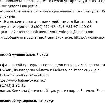
ой проблемы – обращайтесь в семейную приёмную ВОРДИ п
ние, указав Ваш регион.
рудники Семейной приемной в кратчайшие сроки свяжутся с В
о приема.
же Вы можете связаться с нами удобным для Вас способом:
ому из телефонов: 8 (800) 250-42-43, 8-985-971-60-02
циальной электронной почте:
vordi.vologda@gmail.com
ом сообщении в социальной сети Вконтакте:
https://vk.com/sp.
аевский муниципальный округ
т физической культуры и спорта администрации Бабаевского м
162481, Вологодская область, г. Бабаево, пл. Революции, д.2.
:
babaevosportkom@yandex.ru
ttps://www.babaevo-adm.ru/
 (81743) 2-32-32
датель Комитета физической культуры и спорта: Веселова Елен
ушкинский муниципальный округ