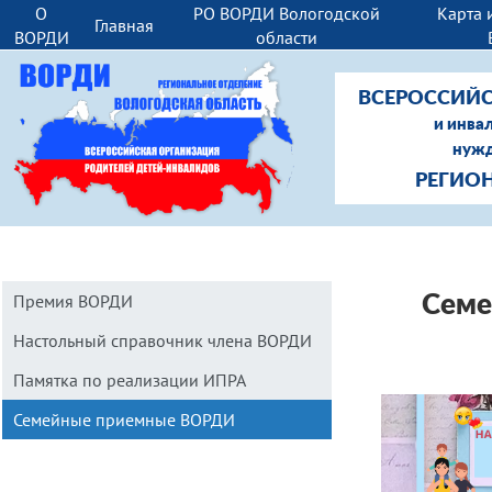
О
РО ВОРДИ Вологодской
Карта 
Главная
ВОРДИ
области
ВСЕРОССИЙС
и инва
нужд
РЕГИО
Премия ВОРДИ
С
е
м
Настольный справочник члена ВОРДИ
Памятка по реализации ИПРА
Семейные приемные ВОРДИ